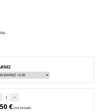
illa.
ARNIZ
.50
€
I.V.A incluido.