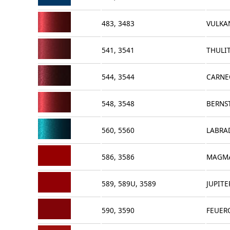
483, 3483
VULKA
541, 3541
THULI
544, 3544
CARNE
548, 3548
BERNS
560, 5560
LABRA
586, 3586
MAGM
589, 589U, 3589
JUPIT
590, 3590
FEUER