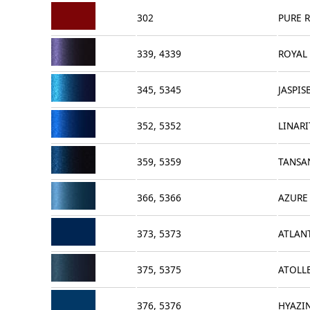
302
PURE 
339, 4339
ROYAL 
345, 5345
JASPIS
352, 5352
LINARI
359, 5359
TANSA
366, 5366
AZURE 
373, 5373
ATLAN
375, 5375
ATOLL
376, 5376
HYAZI