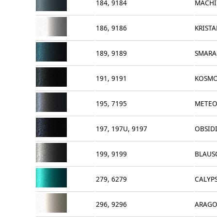
184, 9184
MACHI
186, 9186
KRISTA
189, 9189
SMARA
191, 9191
KOSMO
195, 7195
METEO
197, 197U, 9197
OBSIDI
199, 9199
BLAUS
279, 6279
CALYP
296, 9296
ARAGO