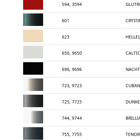
594, 3594
GLUTR
601
CRYSTA
623
HELLEL
650, 9650
CALTI
696, 9696
NACHT
723, 9723
CUBAN
725, 7725
DUNKE
744, 9744
BRILLI
755, 7755
TENOR