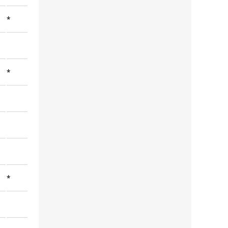
*
*
*