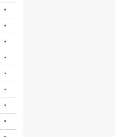
*
*
*
*
*
*
*
*