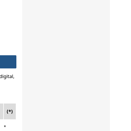
igital,
(*)
*