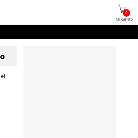
0
Mi carrito
go
 el