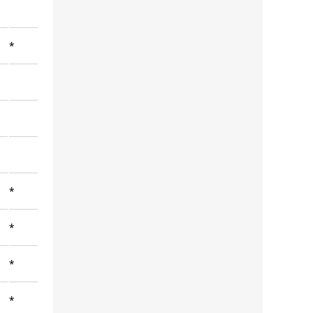
*
*
*
*
*