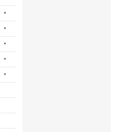
*
*
*
*
*