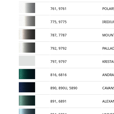
761, 9761
POLARS
775, 9775
IRIDIU
787, 7787
MOUNT
792, 9792
PALLA
797, 9797
KRISTA
816, 6816
ANDRA
890, 890U, 5890
CAVAN
891, 6891
ALEXA