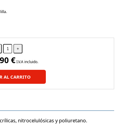
illa.
.90
€
I.V.A incluido.
R AL CARRITO
ílicas, nitrocelulósicas y poliuretano.