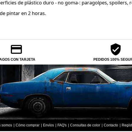
rficies de plástico duro - no goma-: paragolpes, spoilers, re
de pintar en 2 horas.
AGOS CON TARJETA
PEDIDOS 100% SEGU
s somos
Cómo comprar
Envíos
FAQ's
Consultas de color
Contacto
Regíst