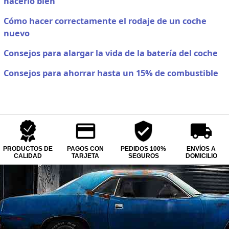
hacerlo bien
Cómo hacer correctamente el rodaje de un coche
nuevo
Consejos para alargar la vida de la batería del coche
Consejos para ahorrar hasta un 15% de combustible
PRODUCTOS DE
PAGOS CON
PEDIDOS 100%
ENVÍOS A
CALIDAD
TARJETA
SEGUROS
DOMICILIO