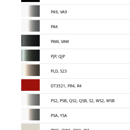
PA9, VA9
PAK
PAW, VAW
PJP, QJP
PLD, S23
DT3521, PR4, R4
PS2, PSB, QS2, QSB, S2, WS2, WSB
PSA, YSA