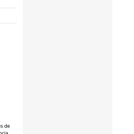
es de
cia.