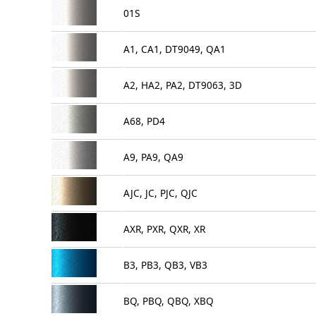
01S
A1, CA1, DT9049, QA1
A2, HA2, PA2, DT9063, 3D
A68, PD4
A9, PA9, QA9
AJC, JC, PJC, QJC
AXR, PXR, QXR, XR
B3, PB3, QB3, VB3
BQ, PBQ, QBQ, XBQ