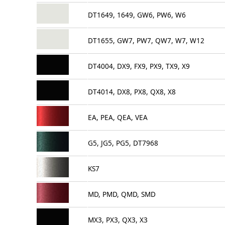
DT1649, 1649, GW6, PW6, W6
DT1655, GW7, PW7, QW7, W7, W12
DT4004, DX9, FX9, PX9, TX9, X9
DT4014, DX8, PX8, QX8, X8
EA, PEA, QEA, VEA
G5, JG5, PG5, DT7968
KS7
MD, PMD, QMD, SMD
MX3, PX3, QX3, X3