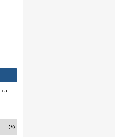
tra
(*)