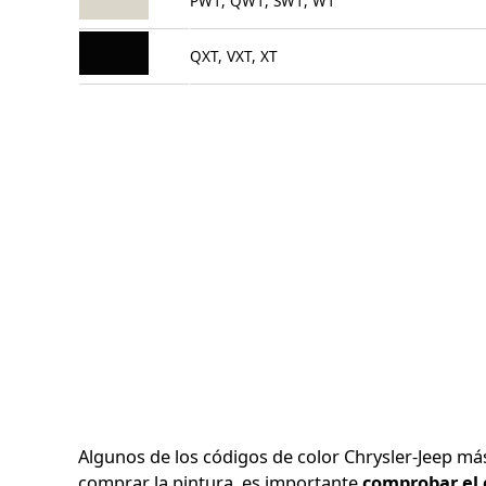
PW1, QW1, SW1, W1
QXT, VXT, XT
Algunos de los códigos de color Chrysler-Jeep más
comprar la pintura, es importante
comprobar el 