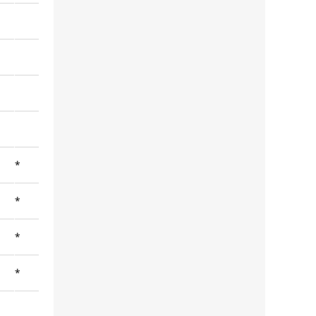
*
*
*
*