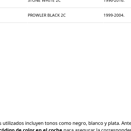
STONE WHITE 2C
1996-2016.
PROWLER BLACK 2C
1999-2004.
 utilizados incluyen tonos como negro, blanco y plata. Ant
código de color en el coche
para asegurar la corresponden