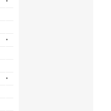
*
*
*