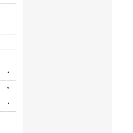
*
*
*