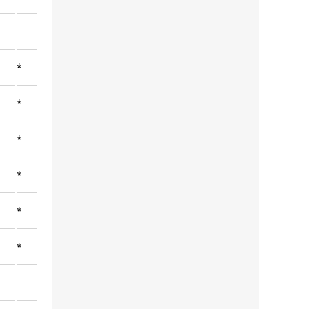
*
*
*
*
*
*