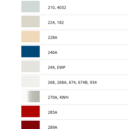
210, 4032
224, 182
228A
246A
249, EWP
268, 268A, 674, 674B, 934
270A, KWH
285A
289A