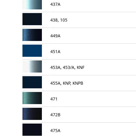
437A
438, 105
449A
451A
453A, 453/A, KNF
455A, KNP, KNPB
471
472B
475A