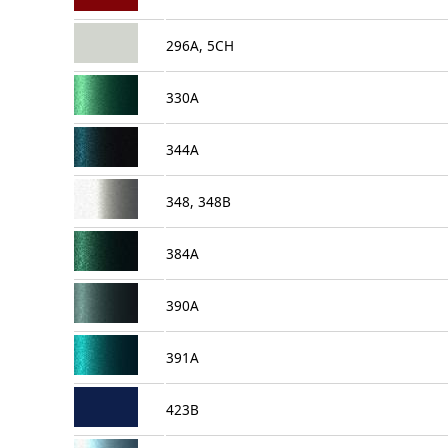
296A, 5CH
330A
344A
348, 348B
384A
390A
391A
423B