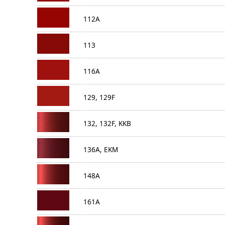
112A
113
116A
129, 129F
132, 132F, KKB
136A, EKM
148A
161A