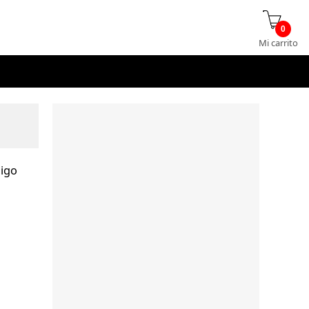
0
Mi carrito
digo