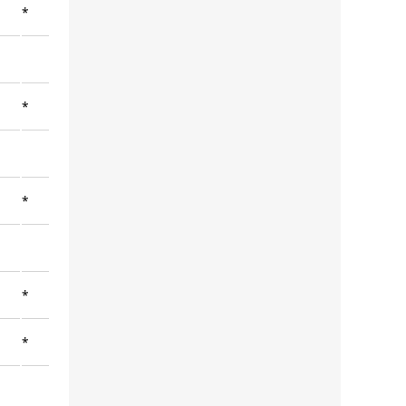
*
*
*
*
*