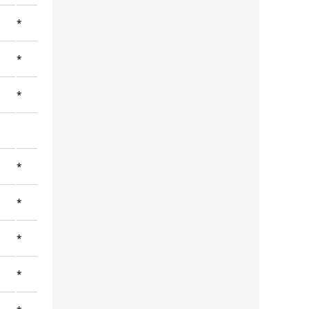
*
*
*
*
*
*
*