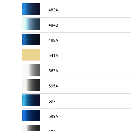
483A
484B
498A
541A
565A
595A
597
599A