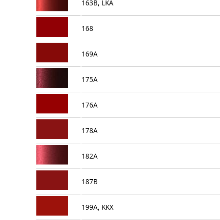
163B, LKA
168
169A
175A
176A
178A
182A
187B
199A, KKX